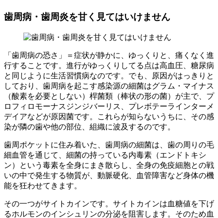
歯周病・歯周炎を甘く見てはいけません
「歯周病の恐さ」＝症状が静かに、ゆっくりと、痛くなく進
行することです。進行がゆっくりしてる点は高血圧、糖尿病
と同じように生活習慣病なのです。でも、原因がはっきりと
しており、歯周病を起こす感染源の細菌はグラム・マイナス
（酸素を必要としない）桿菌類（棒状の形の菌）が主で、プ
ロフィロモーナスジンジバーリス、プレボテーラインターメ
デイアなどが原因菌です。これらが知らないうちに、その感
染が隣の歯や他の部位、組織に波及するのです。
歯周ポケットに住み着いた、歯周病の細菌は、歯の周りの毛
細血管を通じて、細菌の持っている内毒素（エンドトキシ
ン）という毒素を全身にまき散らし、全身の免疫細胞との戦
いの中で発生する物質が、動脈硬化、血管障害など身体の機
能を狂わせてきます。
その一つがサイトカインです。サイトカインは血糖値を下げ
るホルモンのインシュリンの分泌を阻害します。そのため血