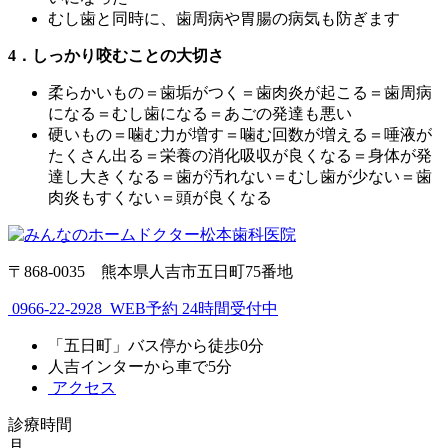
むし歯と同時に、歯周病や胃腸の病気も防ぎます
4．しっかり咬むことの大切さ
柔らかいもの＝歯垢がつく＝歯肉炎が起こる＝歯周病
になる＝むし歯になる＝あごの発達も悪い
硬いもの＝噛む力が増す＝噛む回数が増える＝唾液が
たくさん出る＝栄養の消化吸収が良くなる＝身体が発
達し大きくなる＝歯が汚れない＝むし歯が少ない＝歯
肉炎もすくない＝頭が良くなる
〒868-0035 熊本県人吉市五日町75番地
0966-22-2928
WEB予約 24時間受付中
「五日町」バス停から徒歩0分
人吉インターから車で5分
アクセス
診療時間
月