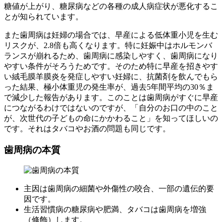
糖値が上がり、糖尿病などの各種の成人病症状が悪化するこ
とが知られています。
また歯周病は妊婦の場合では、早産による低体重小児を生む
リスクが、2.8倍も高くなります。特に妊娠中はホルモンバ
ランスが崩れるため、歯周病に感染しやすく、歯周病になり
やすい条件がそろうためです。そのため特に早産を招きやす
い絨毛膜羊膜炎を発症しやすい妊婦に、抗菌剤を飲んでもら
った結果、極小体重児の発生率が、過去5年間平均の30％ま
で減少した報告があります。このことは歯周病がすぐに早産
につながるわけではないのですが、「自分のお口の中のこと
が、次世代の子どもの命にかかわること」を知ってほしいの
です。それはタバコやお酒の問題も同じです。
歯周病の本質
主因は歯周病の細菌や外傷性の咬合、一部の遺伝的要
因です。
生活習慣病の糖尿病や肥満、タバコは歯周病を増強
（修飾）します。