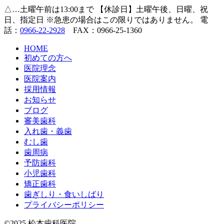
△…土曜午前は13:00まで
【休診日】土曜午後、日曜、祝
日、指定日
※急患の場合はこの限りではありません。
電
話：
0966-22-2928
FAX：0966-25-1360
HOME
初めての方へ
医院理念
医院案内
採用情報
お知らせ
ブログ
審美歯科
入れ歯・義歯
むし歯
歯周病
予防歯科
小児歯科
矯正歯科
歯ぎしり・食いしばり
プライバシーポリシー
©2025 松本歯科医院.