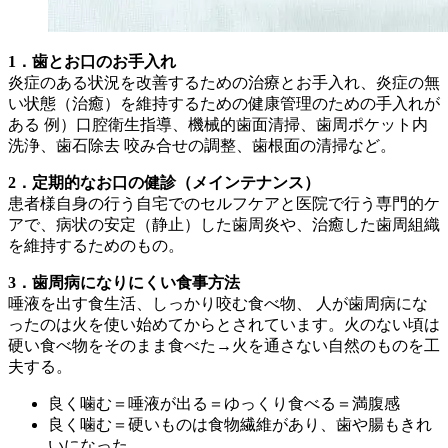
1．歯とお口のお手入れ
炎症のある状況を改善するための治療とお手入れ、炎症の無
い状態（治癒）を維持するための健康管理のための手入れが
ある 例）口腔衛生指導、機械的歯面清掃、歯周ポケット内
洗浄、歯石除去 咬み合せの調整、歯根面の清掃など。
2．定期的なお口の健診（メインテナンス）
患者様自身の行う自宅でのセルフケアと医院で行う専門的ケ
アで、病状の安定（静止）した歯周炎や、治癒した歯周組織
を維持するためのもの。
3．歯周病になりにくい食事方法
唾液を出す食生活、しっかり咬む食べ物、 人が歯周病にな
ったのは火を使い始めてからとされています。火のない頃は
硬い食べ物をそのまま食べた→火を通さない自然のものを工
夫する。
良く噛む＝唾液が出る＝ゆっくり食べる＝満腹感
良く噛む＝硬いものは食物繊維があり、歯や腸もきれ
いになった