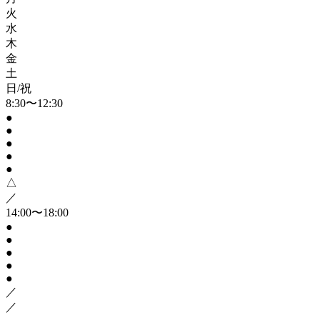
火
水
木
金
土
日/祝
8:30〜12:30
●
●
●
●
●
△
／
14:00〜18:00
●
●
●
●
●
／
／