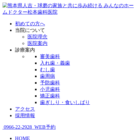
初めての方へ
当院について
医院理念
医院案内
診療案内
審美歯科
入れ歯・義歯
むし歯
歯周病
予防歯科
小児歯科
矯正歯科
歯ぎしり・食いしばり
アクセス
採用情報
0966-22-2928
WEB予約
HOME