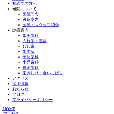
初めての方へ
当院について
医院理念
医院案内
医師・スタッフ紹介
診療案内
審美歯科
入れ歯・義歯
むし歯
歯周病
予防歯科
小児歯科
矯正歯科
歯ぎしり・食いしばり
アクセス
採用情報
お知らせ
ブログ
プライバシーポリシー
HOME
アクセス